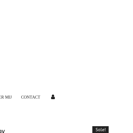
R MIJ
CONTACT
ax
Sale!