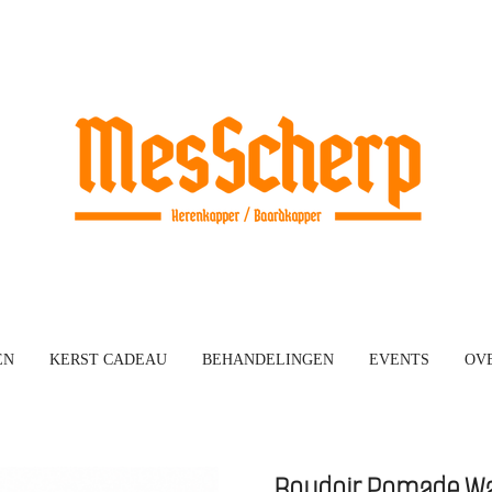
EN
KERST CADEAU
BEHANDELINGEN
EVENTS
OVE
Boudoir Pomade W