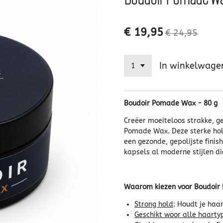
€ 19,95
€ 24,95
In winkelwage
Boudoir Pomade Wax - 80 g
Creëer moeiteloos strakke, g
Pomade Wax. Deze sterke hold
een gezonde, gepolijste finis
kapsels al moderne stijlen di
Waarom kiezen voor Boudoi
Strong hold
: Houdt je haa
Geschikt woor alle haarty