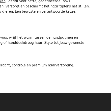
nish
: Ideaal voor nette, gedefineerde looks
ten
: Verzorgt en beschermt het haar tijdens het stijlen.
p dieren
: Een bewuste en verantwoorde keuze.
 wax, wrijf het warm tussen de handpalmen en
og of handdoekdroog haar. Style tot jouw gewenste
kracht, controle en premium haarverzorging.