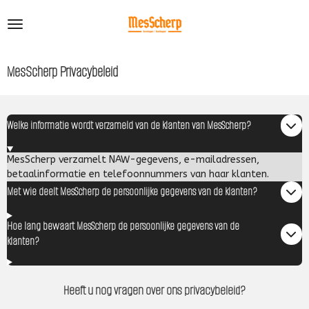
Ga
direct
naar
de
MesScherp Privacybeleid
hoofdinhoud
Welke informatie wordt verzameld van de klanten van MesScherp?
MesScherp verzamelt NAW-gegevens, e-mailadressen,
betaalinformatie en telefoonnummers van haar klanten.
Met wie deelt MesScherp de persoonlijke gegevens van de klanten?
Hoe lang bewaart MesScherp de persoonlijke gegevens van de
klanten?
Heeft u nog vragen over ons privacybeleid?