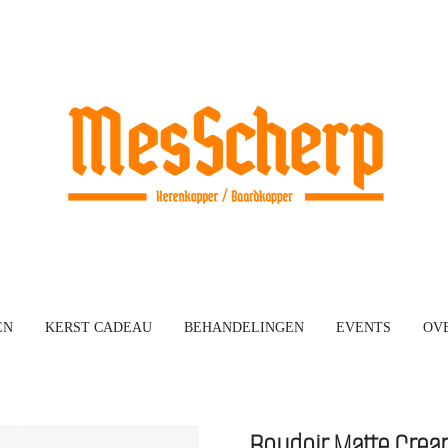
EN
KERST CADEAU
BEHANDELINGEN
EVENTS
OVE
Boudoir Matte Cre