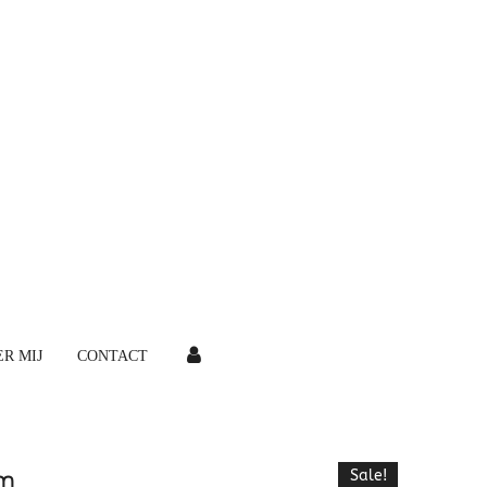
R MIJ
CONTACT
am
Sale!