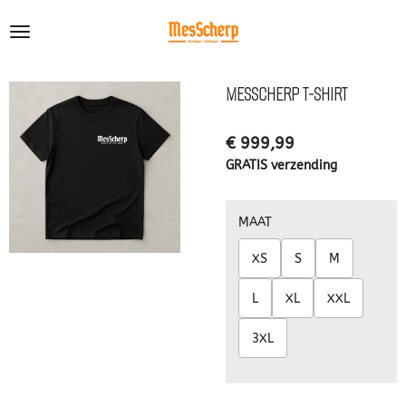
Ga
direct
naar
de
MESSCHERP T-SHIRT
hoofdinhoud
€ 999,99
GRATIS verzending
MAAT
XS
S
M
L
XL
XXL
3XL